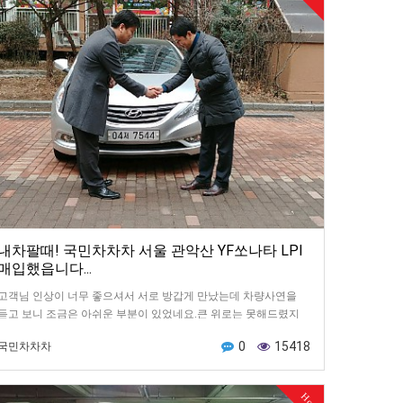
내차팔때! 국민차차차 서울 관악산 YF쏘나타 LPI
매입했읍니다...
고객님 인상이 너무 좋으셔서 서로 방갑게 만났는데 차량사연을
듣고 보니 조금은 아쉬운 부분이 있었네요.큰 위로는 못해드렸지
만 제 나름대로는 최고가 드리고 무거운 마음으로 돌아왔네요…
0
15418
국민차차차
Hot