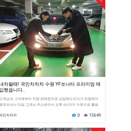
내차팔때! 국민차차차 수원 YF쏘나타 프리미엄 매
입했읍니다...
고객님과 그저께부터 차량 판매문의로 상담해드리다가 차량매각
결정되셔서 당일 고객님 주소받아서 오후 4시까지 수원으로 출발
했읍니다.수원 고객님 집 아파트 지하주차장에서 만나뵙고 차키…
0
15649
국민차차차