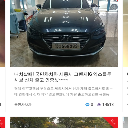
내차살때! 국민차차차 세종시 그랜저IG 익스클루
시브 신차 출고 인증샷~~~
님
평택 이**고객님 부탁으로 세종시에서 신차 계약 출고하셔도 되는
에
데 인천에서 신차 계약 넣고10일만에 차량 출고하고인천 용현동
자동차용품점에서 썬팅작업과 블박작업~전 인증샷~찍어서 …
4
0
14513
국민차차차
ot
Hot