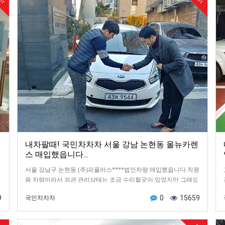
내차팔때! 국민차차차 서울 강남 논현동 올뉴카렌
스 매입했읍니다...
서울 강남구 논현동 (주)피플러스****법인차량 매입했읍니다.직원
용 차량이라서 외관 관리상태는 조금 수리할곳이 있었지만 그래도
엔진이나 미션상태는 좋았습니다.고객님과 약속하고 강남…
9
0
15659
국민차차차