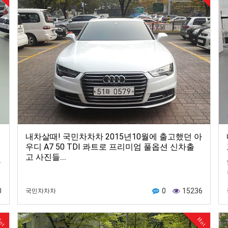
내차살때! 국민차차차 2015년10월에 출고했던 아
우디 A7 50 TDI 콰트로 프리미엄 풀옵션 신차출
고 사진들....
과
0
0
15236
국민차차차
ot
Hot