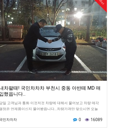
Hot
내차팔때! 국민차차차 부천시 중동 아반떼 MD 매
입했읍니다...
당일 고객님과 통화 이것저것 차량에 대해서 물어보고 차량 매각
결정은 언제쯤이신지 물어봤읍니다...차량가격만 맞으시면 오늘
당장 판매하신다고 하셔서최고가매입 견적 말씀드리고 오케이…
0
16089
국민차차차