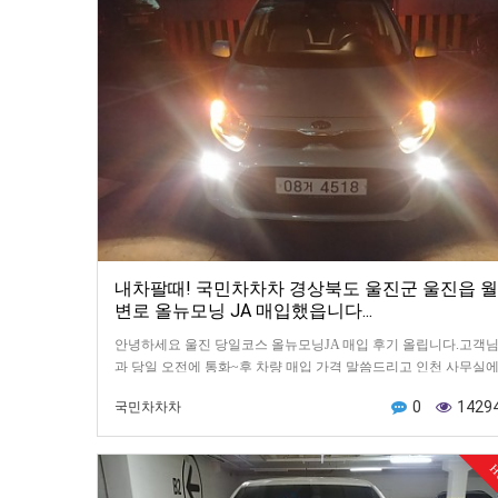
내차팔때! 국민차차차 경상북도 울진군 울진읍 월
변로 올뉴모닝 JA 매입했읍니다...
안녕하세요 울진 당일코스 올뉴모닝JA 매입 후기 올립니다.고객
과 당일 오전에 통화~후 차량 매입 가격 말씀드리고 인천 사무실
서 계약서 및 원부조회하고 계약금 100만원 송금해드…
0
1429
국민차차차
H