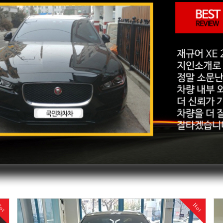
ot
Hot