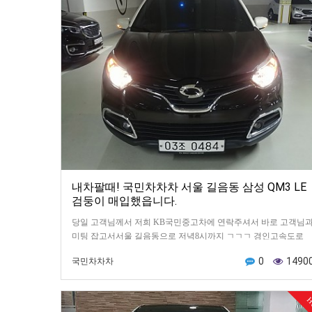
내차팔때! 국민차차차 서울 길음동 삼성 QM3 LE
검둥이 매입했읍니다.
당일 고객님께서 저희 KB국민중고차에 연락주셔서 바로 고객님
미팅 잡고서서울 길음동으로 저녁8시까지 ㄱㄱㄱ 경인고속도로
타고 달리다가 성산대교 넘어서 내부순환도로 올리는 순간부터…
0
1490
국민차차차
H