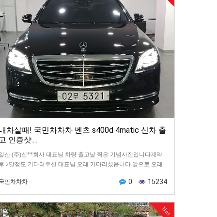
내차살때! 국민차차차 벤츠 s400d 4matic 신차 출
고 인증샷....
일산 (주)신**회사 대표님 차량 출고날 찍은 기념사진입니다계약
후 2달정도 기다려주신 대표님 오래 기다리셨읍니다.앞으로 오래
오래 잘 타시길 바랍니다.안전운행 무사고 항상 행운만 …
0
15234
국민차차차
Hot