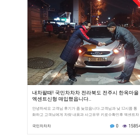
H
내차팔때! 국민차차차 전라북도 전주시 한옥마을
엑센트신형 매입했읍니다...
안녕하세요 고객님 후기가 좀 늦었읍니다.고객님과 낮 12시쯤 통
화하고 고객님에게 차량 내용과 사고유무 키로수확인후 엑센트차
량 최고가매입 가격 말씀드린 뒤사모님께서 사장님에게 물어보…
0
1585
국민차차차