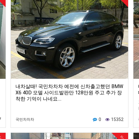
출
내차살때! 국민차차차 예전에 신차출고했던 BMW
X6 40D 모델 사이드발판만 128만원 주고 추가 장
착한 기억이 나네요....
7
0
15352
국민차차차
ot
Hot