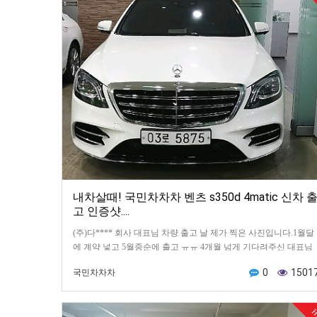
내차살때! 국민차차차 벤츠 s350d 4matic 신차 
고 인증샷....
(주)다**** 회사 대표님 차량 출고 날 제가 찍은 사진입니다.1월달
에 계약 넣고 5월중순에 출고 ㅠㅠ 4개월 넘게 기다려주신 대표님
에게 감사드리며 인디오더 주문 넣어서브라운시트…
0
1501
국민차차차
H