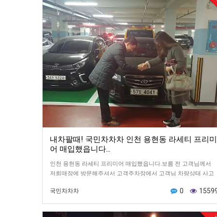
내차팔때! 국민차차차 인천 용현동 라세티 프리미
어 매입했읍니다...
인천 용현동 라세티 프리미어 매입했읍니다.보름 전 고객님께서
저희매장에 방문해주셔서 고객주차장에서 고객님 차량상태 사고
유무 및 내외관 관리상태 확인후 차량 매입가격 말씀드리고 최
0
1559
국민차차차
종…