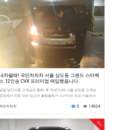
내차팔때! 국민차차차 서울 상도동 그랜드 스타렉
스 12인승 CVX 프리미엄 매입했읍니다...
당일 낮12시쯤 고객님과 통화~후 저녁7시에 서울 상도동 고객님
집앞에서 미팅 약속 잡고선 출발출퇴근 시간이라 조금 서둘러서
서울로 출발~~~ㄱㄱㄱ6시20분쯤 고객님 집앞에 도착해…
0
14664
국민차차차
Hot