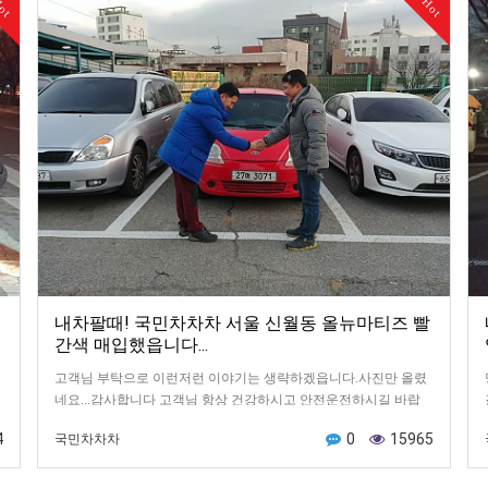
ot
Hot
내차팔때! 국민차차차 서울 신월동 올뉴마티즈 빨
간색 매입했읍니다...
고객님 부탁으로 이런저런 이야기는 생략하겠읍니다.사진만 올렸
네요...감사합니다 고객님 항상 건강하시고 안전운전하시길 바랍
니다. *^^*
4
0
15965
국민차차차