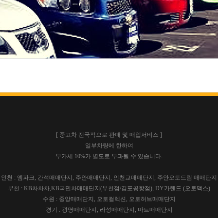
[ 중고차 전국적으로 판매 및 매입서비스 ]
일부차량에 한하여
부가세 10%가 별도로 부과될 수 있습니다.
인천 : 엠파크, 간석매매단지, 주안매매단지, 인천교매매단지, 주안오토드림 매매단지
부천 : KB차차차,KB국민차매매단지(부천점/김포공항점), DY카랜드 (오토맥스)
수원 : 중앙매매단지, 오토컬렉션, 오토허브매매단지
경기 : 광명매매단지, 라성매매단지, 마트매매단지