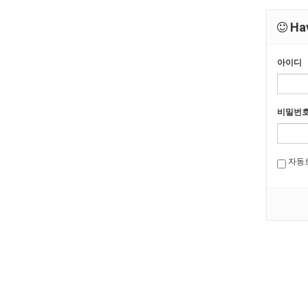
Hav
아이디
비밀번
자동