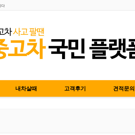
니다
내차살때
고객후기
견적문의