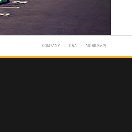
COMPANY
Q&A
MOBILE버전