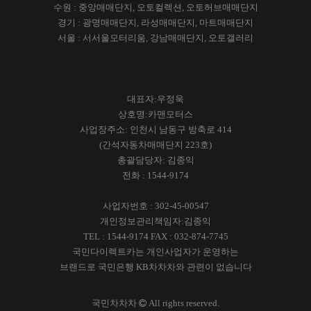
수원 : 중앙매매단지, 오토컬렉션, 오토허브매매단지
경기 : 광명매매단지, 라성매매단지, 마트매매단지
서울 : 서서울모터리움, 강남매매단지, 오토갤러리
대표자:우정욱
상호명:카맨모터스
사업장주소: 인천시 남동구 방축로 414
(간석자동차매매단지 223호)
총괄담당자: 김종익
전화 : 1544-9174
사업자번호 :
302-45-00547
개인정보관리책임자:김종익
TEL : 1544-9174 FAX : 032-874-7745
국민다이렉트카는 개인사업자가 운영하는
브랜드로 국민은행 KB차차차와 관련이 없습니다
국민차차차
All rights reserved.