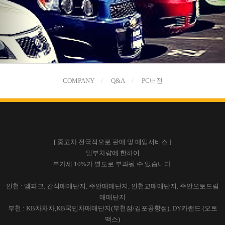
COMPANY
Q&A
PC버전
[ 중고차 전국적으로 판매 및 매입서비스 ]
일부차량에 한하여
부가세 10%가 별도로 부과될 수 있습니다.
인천 : 엠파크, 간석매매단지, 주안매매단지, 인천교매매단지, 주안오토드림
매매단지
부천 : KB차차차,KB국민차매매단지(부천점/김포공항점), DY카랜드 (오토
맥스)