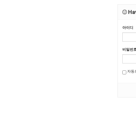
Hav
아이디
비밀번
자동