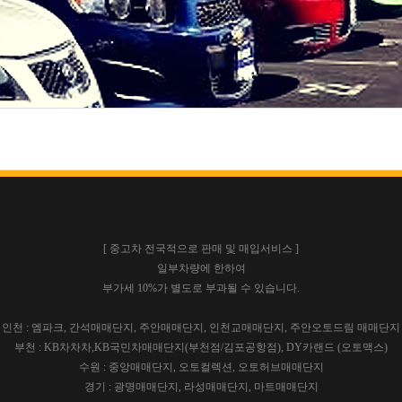
[ 중고차 전국적으로 판매 및 매입서비스 ]
일부차량에 한하여
부가세 10%가 별도로 부과될 수 있습니다.
인천 : 엠파크, 간석매매단지, 주안매매단지, 인천교매매단지, 주안오토드림 매매단지
부천 : KB차차차,KB국민차매매단지(부천점/김포공항점), DY카랜드 (오토맥스)
수원 : 중앙매매단지, 오토컬렉션, 오토허브매매단지
경기 : 광명매매단지, 라성매매단지, 마트매매단지