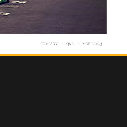
COMPANY
Q&A
MOBILE버전